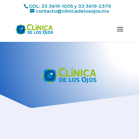
GDL: 33 3619-1005 y 33 3619-2379
contacto@clinicadelosojos.mx